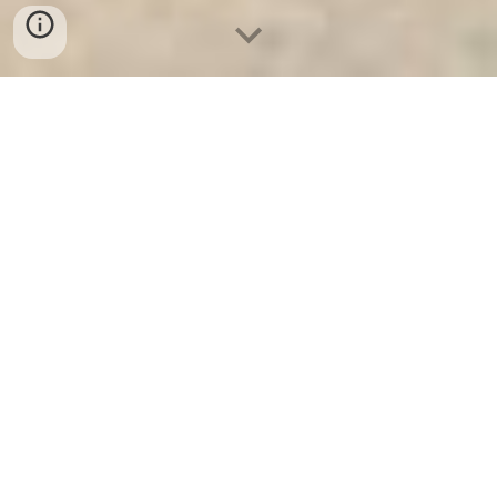
Ket Sat Ngan Hang
-
Premium Safe
Box
-
Két Sắt Thông Minh LIBERTY
Safe LB50 Pro
Beach Safe Box Stuttgart
Germany-Địa Chỉ Bán Két Sắt xuất
khẩu chính hãng