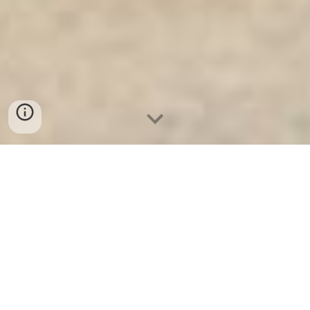
Ket Sat Ngan Hang
-
Safe
-
Két Sắt
Thông Minh LIBERTY Safe
WELKO Safe Berlin Germany
Factory Tìm Nhà Phân Phối Giường
Quân Đội giá rẻ ở đâu tốt