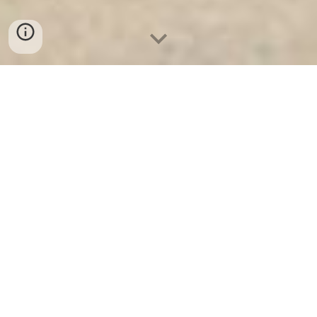
Két Sắt Ngân Hàng
-
Safes
-
LIBERTY Safe
Fingerprint Safe Box Hamburg Germany Wholesale
Suppliers Electronic Home Safes authenticantion
Safes Company best seller
Safes Company best seller là trang bị an toàn không thể
thiếu. két sắt welko an toàn giúp cho tài sản được bảo
vệ cả trong thiên tai hoả hoạn. Với Chất liệu sắt thép
sơn tĩnh điện ghi gương vv, phù hợp với mọi không gian