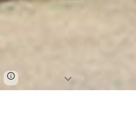
Ket Sat Ngan Hang
-
Safes Box Company
-
Két Sắt Thông Minh
LIBERTY Safe LB68 Pro
Safe Box Brachial Bielefeld Germany Tuyển Đại Lý Giường
Quân Đội