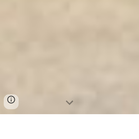
Ket Sat Ngan Hang
-
Premium Safe