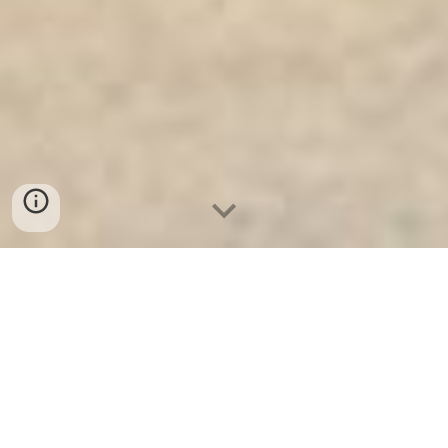
Két Sắt Ngân Hàng
-
Safes
-
LIBERTY Safe
Mini Safess Hamburg Germany High Quality Price
Ratio Tìm Nguồn Hàng Két sắt thành phố hải dương
chính hãng giá rẻ nhất